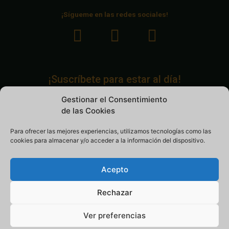
¡Sígueme en las redes sociales!
F
I
Y
a
n
o
c
s
u
¡Suscríbete para estar al día!
e
t
t
Gestionar el Consentimiento
b
a
u
de las Cookies
o
g
b
Para ofrecer las mejores experiencias, utilizamos tecnologías como las
cookies para almacenar y/o acceder a la información del dispositivo.
o
r
e
k
a
Acepto
m
Rechazar
Ver preferencias
© 2022 Todos los derechos reservados