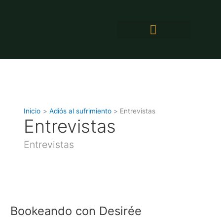
Ir
al
contenido
Inicio
Adiós al sufrimiento
Entrevistas
Entrevistas
Entrevistas
Bookeando
con
Bookeando con Desirée
Desirée