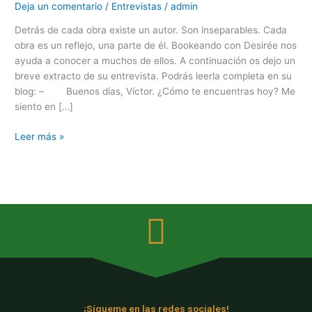
Deja un comentario
/
Entrevistas
/
admin
Detrás de cada obra existe un autor. Son inseparables. Cada
obra es un reflejo, una parte de él. Bookeando con Desirée nos
ayuda a conocer a muchos de ellos. A continuación os dejo un
breve extracto de su entrevista. Podrás leerla completa en su
blog: – Buenos días, Víctor. ¿Cómo te encuentras hoy? Me
siento en […]
Leer más »
¡Sígueme en las redes sociales!